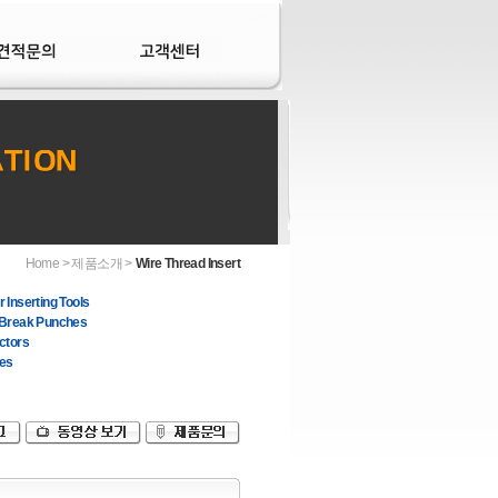
Home > 제품소개 >
Wire Thread Insert
 Inserting Tools
 Break Punches
ctors
es