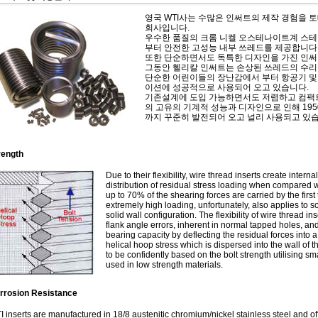
영국 WTI사는 수많은 인써트의 제작 경험을 
회사입니다.
우수한 품질의 크롬 니켈 오스테나이트계 스
부터 안전한 고성능 내부 쓰레드를 제공합니다
또한 단순하면서도 독특한 디자인을 가진 인써
그동안 헬리칼 인써트는 손상된 쓰레드의 수리
단순한 어린이들의 장난감에서 부터 항공기 및
이션에 성공적으로 사용되어 오고 있습니다.
기존설계에 도입 가능하면서도 저렴하고 컴팩트
의 고유의 기계적 성능과 디자인으로 인해 19
까지 꾸준히 발전되어 오고 널리 사용되고 있습
rength
Due to their flexibility, wire thread inserts create int
distribution of residual stress loading when compared 
up to 70% of the shearing forces are carried by the first
extremely high loading, unfortunately, also applies to so
solid wall configuration. The flexibility of wire thread i
flank angle errors, inherent in normal tapped holes, an
bearing capacity by deflecting the residual forces into a
helical hoop stress which is dispersed into the wall of 
to be confidently based on the bolt strength utilising 
used in low strength materials.
rrosion Resistance
 inserts are manufactured in 18/8 austenitic chromium/nickel stainless steel and off