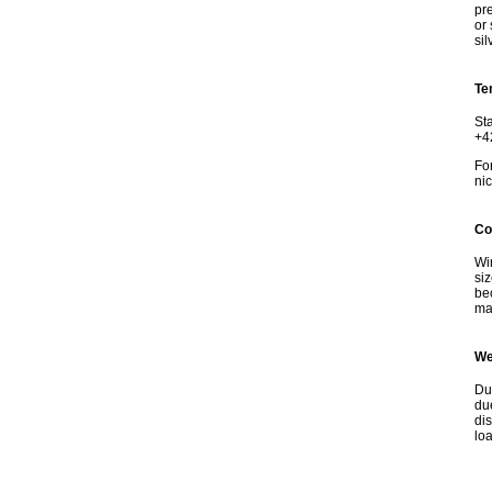
pr
or 
si
Te
St
+4
Fo
ni
Co
Wir
si
bec
mat
We
Due
due
dis
loa