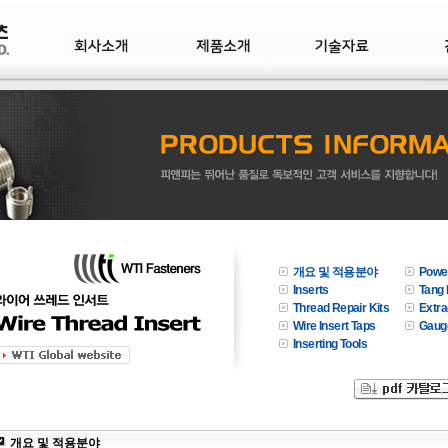
개요 및 적용분야
Power
Inserts
Tang
Thread Repair Kits
Extra
Wire Insert Taps
Gaug
Inserting Tools
개요 및 적용분야