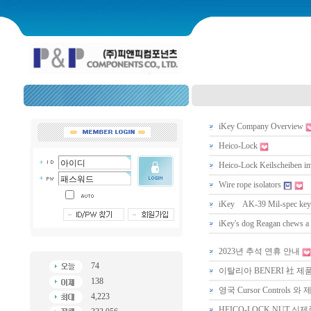
iKey Company Overview
Heico-Lock
Heico-Lock Keilscheiben im
Wire rope isolators
iKey AK-39 Mil-spec key
iKey's dog Reagan chews a
2023년 추석 연휴 안내
74
이탈리아 BENERI 社 
138
영국 Cursor Controls
4,223
HEICO-LOCK NUT 신