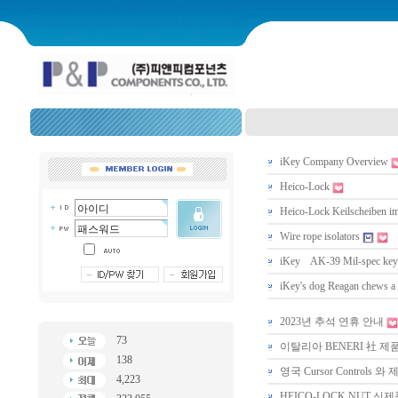
iKey Company Overview
Heico-Lock
Heico-Lock Keilscheiben im
Wire rope isolators
iKey AK-39 Mil-spec key
iKey's dog Reagan chews a
2023년 추석 연휴 안내
73
이탈리아 BENERI 社 
138
영국 Cursor Controls
4,223
HEICO-LOCK NUT 신